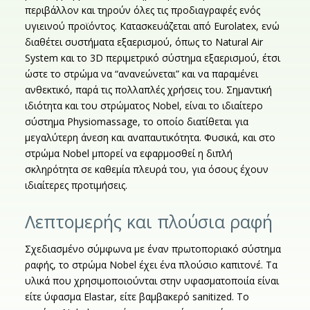
περιβάλλον και τηρούν όλες τις προδιαγραφές ενός
υγιεινού προϊόντος. Κατασκευάζεται από Eurolatex, ενώ
διαθέτει συστήματα εξαερισμού, όπως το Natural Air
System και το 3D περιμετρικό σύστημα εξαερισμού, έτσι
ώστε το στρώμα να “ανανεώνεται” και να παραμένει
ανθεκτικό, παρά τις πολλαπλές χρήσεις του. Σημαντική
ιδιότητα και του στρώματος Nobel, είναι το ιδιαίτερο
σύστημα Physiomassage, το οποίο διατίθεται για
μεγαλύτερη άνεση και αναπαυτικότητα. Φυσικά, και στο
στρώμα Nobel μπορεί να εφαρμοσθεί η διπλή
σκληρότητα σε καθεμία πλευρά του, για όσους έχουν
ιδιαίτερες προτιμήσεις.
Λεπτομερής και πλούσια ραφή
Σχεδιασμένο σύμφωνα με έναν πρωτοποριακό σύστημα
ραφής, το στρώμα Nobel έχει ένα πλούσιο καπιτονέ. Τα
υλικά που χρησιμοποιούνται στην υφασματοποιία είναι
είτε ύφασμα Elastar, είτε βαμβακερό sanitized. Το