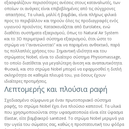
εξασφαλίζουν περισσότερες ανέσεις στους καταναλωτές, των
οποίων οι ανάγκες είναι επιβεβλημένες από τις σύγχρονες
απαιτήσεις. Τα υλικά, μαλλί ή βαμβάκι, είναι πλήρως φιλικά
προς το περιβάλλον και τηρούν όλες τις προδιαγραφές ενός
υγιεινού προϊόντος. Κατασκευάζεται από Eurolatex, ενώ
διαθέτει συστήματα εξαερισμού, όπως το Natural Air System
και το 3D περιμετρικό σύστημα εξαερισμού, έτσι ώστε το
στρώμα να \”ανανεώνεται\” και να παραμένει ανθεκτικό, παρά
τις πολλαπλές χρήσεις του. Σημαντική ιδιότητα και του
στρώματος Nobel, είναι το ιδιαίτερο σύστημα Physiomassage,
το οποίο διατίθεται για μεγαλύτερη άνεση και αναπαυτικότητα.
Φυσικά, και στο στρώμα Nobel μπορεί να εφαρμοσθεί η διπλή
σκληρότητα σε καθεμία πλευρά του, για όσους έχουν
ιδιαίτερες προτιμήσεις.
Λεπτομερής και πλούσια ραφή
Σχεδιασμένο σύμφωνα με έναν πρωτοποριακό σύστημα
ραφής, το στρώμα Nobel έχει ένα πλούσιο καπιτονέ. Τα υλικά
που χρησιμοποιούνται στην υφασματοποιία είναι είτε ύφασμα
Elastar, είτε βαμβακερό sanitized. Το στρώμα Nobel μεριμνά για
την υγεία του σώματος σας, καθώς η προστατευτική του φόδρα