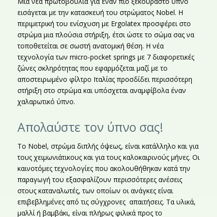
Μια νέα πρωτοβουλία για έναν πιο ξεκούραστο ύπνο
εισάγεται με την κατασκευή του στρώματος Nobel. Η
περιμετρική του ενίσχυση με Ergolatex προσφέρει στο
στρώμα μια πλούσια στήριξη, έτσι ώστε το σώμα σας να
τοποθετείται σε σωστή ανατομική θέση. Η νέα
τεχνολογία των micro-pocket springs με 7 διαφορετικές
ζώνες σκληρότητας που εφαρμόζεται μαζί με το
αποστειρωμένο φίλτρο Ιταλίας προσδίδει περισσότερη
στήριξη στο στρώμα και υπόσχεται αναμφίβολα έναν
χαλαρωτικό ύπνο.
Απολαύστε τον ύπνο σας!
Το Nobel, στρώμα διπλής όψεως, είναι κατάλληλο και για
τους χειμωνιάτικους και για τους καλοκαιρινούς μήνες. Οι
καινοτόμες τεχνολογίες που ακολουθήθηκαν κατά την
παραγωγή του εξασφαλίζουν περισσότερες ανέσεις
στους καταναλωτές, των οποίων οι ανάγκες είναι
επιβεβλημένες από τις σύγχρονες απαιτήσεις. Τα υλικά,
μαλλί ή βαμβάκι, είναι πλήρως φιλικά προς το