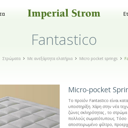
τα
Ε
Fantastico
Στρώματα
Με ανεξάρτητα ελατήρια
Micro pocket springs
F
Micro-pocket Spr
Το προϊόν Fantastico είναι κα
υποστηρίξη. Χάρη στην νέα τεχ
ζώνες σκληρότητας , το στρώμα
πολλούς σωματότυπους. Τόσο η 
αποστειρωμένο φίλτρο, προερχό