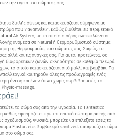
ουν την υγεία του σώματος σας.
ν
τότητα διπλής όψεως και κατασκευάζεται σύμφωνα με
στρώμα που \”αναπνέει\”, καθώς διαθέτει 3D περιμετρικό
tural Air System, με το οποίο ο αέρας ανακυκλώνεται.
ιλογής ανάμεσα σε Natural ή θερμορυθμιστικό σύστημα,
ρηση της θερμοκρασίας του σώματος σας. Σαφώς, το
σας αλλά και τις ανάγκες σας. Για αυτό, προτείνεται σε
γή διαφορετικών ζωνών σκληρότητας σε καθεμία πλευρά.
χών, το οποίο κατασκευάζεται από μαλλί και βαμβάκι. Τα
 αντιαλλεργικά και τηρούν όλες τις προδιαγραφές ενός
ύτερη άνεση και έναν ύπνο χωρίς συμβιβασμούς, το
α Physio-massage.
τράει!
εύτει το σώμα σας από την υγρασία. Το Fantastico
ση καθώς εφαρμόζεται πρωτοποριακό σύστημα ραφής από
ς σχεδιασμούς. Φυσικά, μπορείτε να επιλέξετε εσείς το
σμα Elastar, είτε βαμβακερό sanitized, αποφασίζετε τώρα
μα στο σώμα σας.