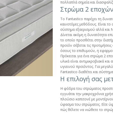
πολλαπλά σημεία και διασφαλίζ
Στρώμα 2 εποχώ
Το Fantastico παρέχει τη δυνα
καινοτόμες μεθόδους. Είναι το 
σύστημα εξαερισμού αλλά και Na
Δίνεται ακόμη η δυνατότητα επ
το οποίο προσθέτει στην διατή
προϊόν σέβεται τις προτιμήσεις 
όσους το επιθυμούν, η εφαρμο
Πρόκειται για ένα στρώμα 2 επο
υλικά είναι αντιμικροβιακά και
υγιεινού προϊόντος. Για μεγαλ
Fantastico διαθέτει και σύστημ
Η επιλογή σας με
Η φόδρα του στρώματος προστατ
εγγυάται την μακροχρόνια χρή
πλούσιο καπιτονέ με μοντέρνου
ύφασμα του στρώματος. Είτε ύφα
πώς θέλετε να νιώθετε το στρώ