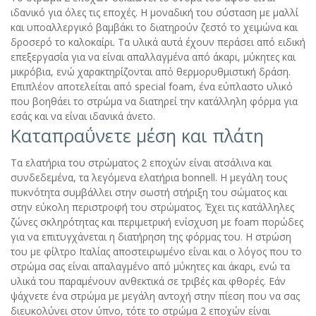
ιδανικό για όλες τις εποχές. Η μοναδική του σύσταση με μαλλί
και υποαλλεργικό βαμβάκι το διατηρούν ζεστό το χειμώνα και
δροσερό το καλοκαίρι. Τα υλικά αυτά έχουν περάσει από ειδική
επεξεργασία για να είναι απαλλαγμένα από άκαρι, μύκητες και
μικρόβια, ενώ χαρακτηρίζονται από θερμορυθμιστική δράση.
Επιπλέον αποτελείται από special foam, ένα εύπλαστο υλικό
που βοηθάει το στρώμα να διατηρεί την κατάλληλη φόρμα για
εσάς και να είναι ιδανικά άνετο.
Καταπραΰνετε μέση και πλάτη
Τα ελατήρια του στρώματος 2 εποχών είναι ατσάλινα και
συνδεδεμένα, τα λεγόμενα ελατήρια bonnell. Η μεγάλη τους
πυκνότητα συμβάλλει στην σωστή στήριξη του σώματος και
στην εύκολη περιστροφή του στρώματος. Έχει τις κατάλληλες
ζώνες σκληρότητας και περιμετρική ενίσχυση με foam πορώδες
για να επιτυγχάνεται η διατήρηση της φόρμας του. Η στρώση
του με φίλτρο Ιταλίας αποστειρωμένο είναι και ο λόγος που το
στρώμα σας είναι απαλαγμένο από μύκητες και άκαρι, ενώ τα
υλικά του παραμένουν ανθεκτικά σε τριβές και φθορές. Εάν
ψάχνετε ένα στρώμα με μεγάλη αντοχή στην πίεση που να σας
διευκολύνει στον ύπνο, τότε το στρώμα 2 εποχών είναι